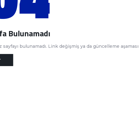
yfa Bulunamadı
ız sayfayı bulunamadı. Link değişmiş ya da güncelleme aşamasın
T